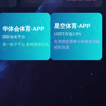
合站一体
四川达州600稳定土拌和站作业现场