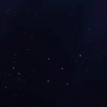
全国销售热线：400-612-5012
销售咨询热线：0371-64617315
关于建新
推荐设备
企业介绍
混凝土搅拌站
荣誉证书
稳定土拌和站
开云手机在线入口官网
砂浆生产设备
国际合作项目
强制式混凝土搅拌机
关于