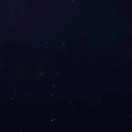
关注建新微信公众平台
微信订阅号：ZZJX1688
解决方案
新闻资讯
生产线配置方案
企业新闻
合
混凝土搅拌站案例
行业新闻
安
稳定土拌和站案例
技术知识
配
设备发货现场
营业执照
销
建新
-
产品中心
-
解决方案
-
服务支持
-
网站地图
-
联系我们
-
营