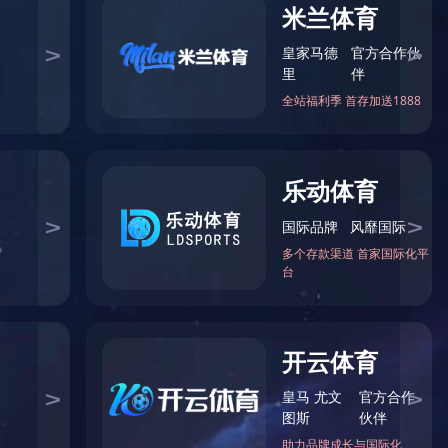
电话咨询
微信客服
站
WBZ500稳定土拌和站
生产能力：500t/h
查看详情