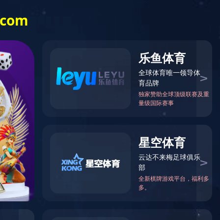
官方微信
Language
服务支持
关于建新
联系我们
定土拌和站
强制式混凝土搅拌机