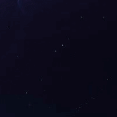
生产能力：600t/h
购的稳定土
案例简介：四川达州一客户在我公司订购的600稳
备稳定的性
定土拌和站设备已经在现场投产作业，高效的生产
能力、稳定...
开云手机在线入口官网-开云(中国)
设备发货现
郑州建新120混凝土搅拌站发往广东湛江