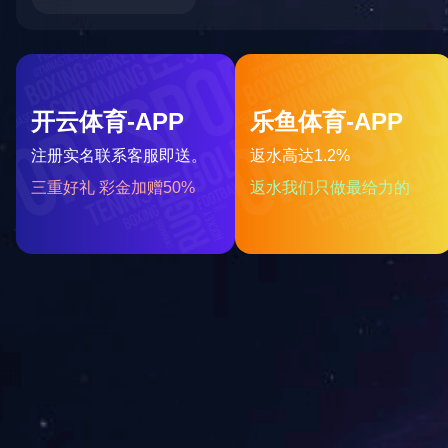
WBZ400稳定土拌和站
生产能力：400t/h
查看详情
客户案例
重庆德江300稳定土拌和站安装调试成功
湖北黄冈