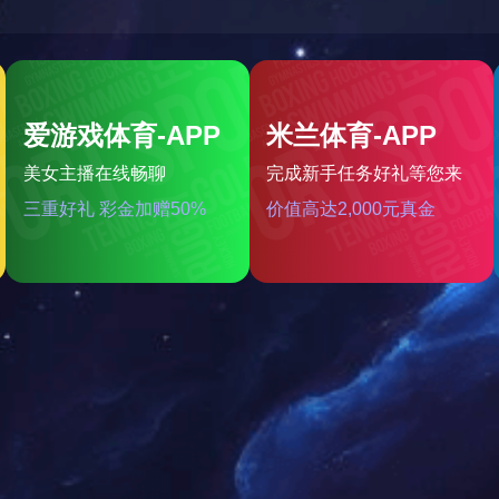
WBZ300稳定土拌和站
生产能力：300t/h
查看详情
600稳定土拌和站投产运行
岳阳长安从我公司订购的稳定土拌
机投产