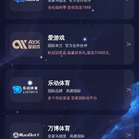
础设施建设
建新机械混凝土搅拌站助力海外基础设施建设
2019-12-16
行业新闻
浏览全部信息
投资建设一套混凝土搅拌站设备需要哪些手续具体流程有哪些
在筹备建设混凝土搅拌站的前期，我们要关心的问题就是申办手续问题，只
有审批合格才能建站。那么建设一套混凝土搅拌站审批的流程都有哪些？需