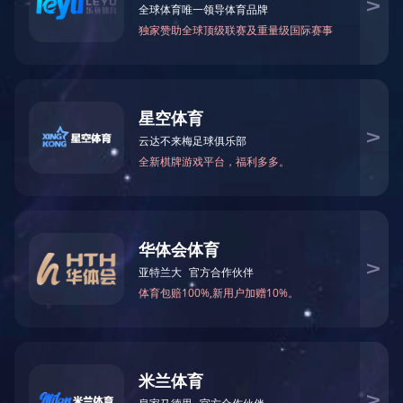
值此辞旧迎新之际，谨向全体员工及家人致以最诚挚的节日问候
与新春祝福！
值此辞旧迎新之际，谨向开云手机在线入口官网-开云(中国) 的全体员工及
家人致以最诚挚的节日问候与新春祝福！回望过去一年，我们并肩奋斗，共
克时艰，见证了公司在
2026-02-09
两台JS1500强制式混凝土搅拌机装车发往秘鲁
2025-02-11
建新机械立轴混凝土搅拌站成功装车等待发货
2022-03-25
郑州建新机械75混凝土搅拌站设备品质过硬铸就行业
2020-04-21
传奇
助力一带一路 建新机械混凝土搅拌站参与马来西亚基
2020-01-01