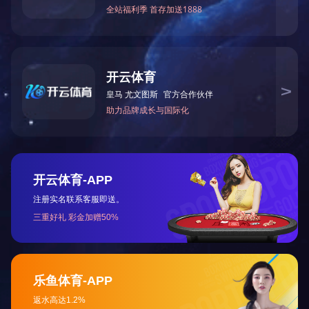
要什么手续？
2019-12-26
适合在乡镇建设的小型混凝土搅拌站多少钱一套？
2020-05-21
投资一套HZS180混凝土搅拌站需要多少钱？
2020-04-24
建新机械HZS240混凝土搅拌站设备详细配置及报价
2020-04-08
建立一套郑州HZS60混凝土搅拌站投资利润如何
2020-03-28
建新机械混凝土搅拌站设备赢得客户好口碑
2020-01-09
技术知识
浏览全部信息