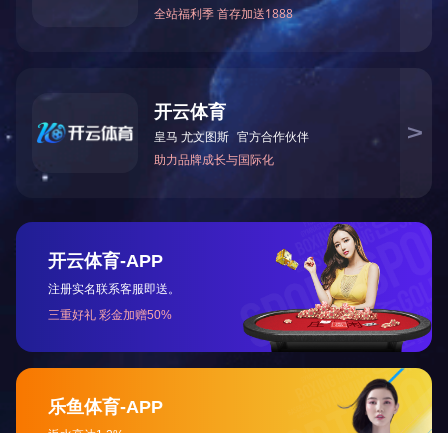
电话
微信
上一篇：建新与加拿大客户签订HZS35混凝土搅拌站订单
留言询价
下一篇：郑州建新公司迎来了马来西亚的客户