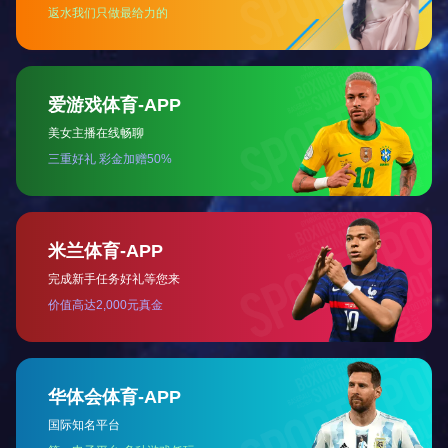
HZS120混凝土搅拌站
HZS90混凝土搅拌站
HZS75混凝土搅拌站
HZS60混凝土搅拌站