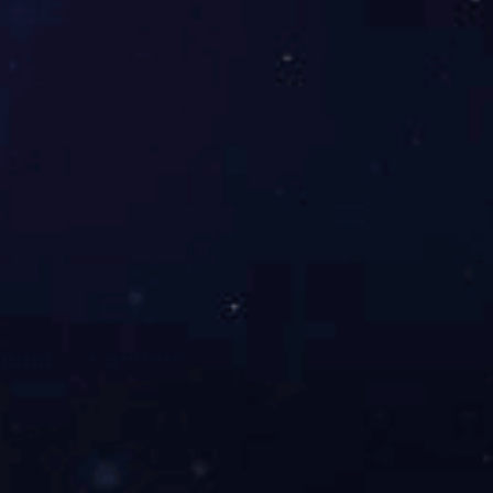
MHZS免基础混凝土搅拌站
您还有可能对以下案例感兴趣：
山西绛县90免基础混凝土搅拌站客
河南原阳搅拌站安装完成主机采用
户现场
建新1500立轴混凝土搅拌机
生产能力：90m³/h
生产能力：≤90m3/h
案例简介：山西绛县一客户从我公司订
案例简介：3月9日，建新机械一套新型
购了一套90免基础混凝土搅拌站设备，
混凝土搅拌站设备在河南原阳安装完