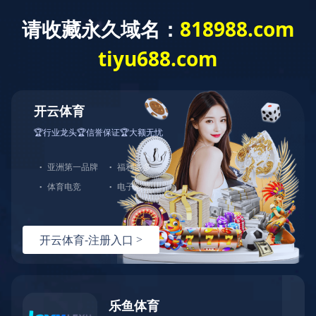
开云手机在线入口官网-开云(中国)
0371-64617315
开云手机在线入口官网
您现在所在的位置：
-
-
开云手机在线入口官网-开云(中国)
案例与方案
混凝
土搅拌站案例
配置方案
混凝土搅拌站案例
稳定土拌和站案例
设备发货现场