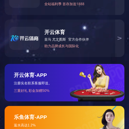
HZS270混凝土搅拌站
HZS240混凝土搅拌站
HZS180混凝土搅拌站
HZS150混凝土搅拌站