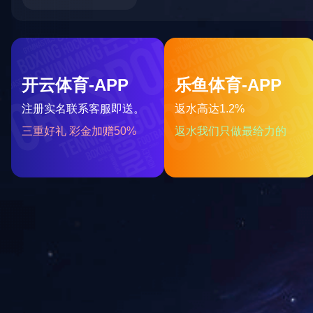
整套设备区别于之前客户订购的搅拌站，之前客户订购的搅
在产量上有了很大幅度的提升，而且也确保了整套设备更完
随着企业的不断发展，我们坚持革新技术，不断优化、研发