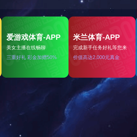
拌站主机是采用强制式双卧轴搅拌机，而此次主机则是采用立轴行星式搅拌机
善的性能，因此才能获得客户的青睐。
、创新，确保搅拌站设备更符合客户的需求。