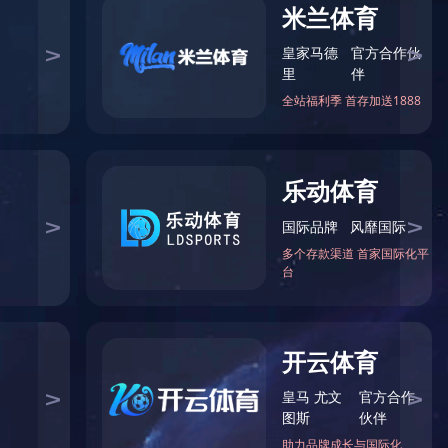
焦点资讯
电话咨询
建新机械携新型立轴混凝土搅拌机隆重亮相
南京2019中国混凝土展
郑州建新机械WBZ600稳定土拌合站发往四
川达州
微信客服
个老客
2018年印尼建筑、工程机械及矿山机械展
览会即将开展
机，而
建新混凝土搅拌机亮相上海宝马展备受关注
青睐。
2016上海宝马展郑州建新机械邀您共襄未
来
经典案例
为拓展