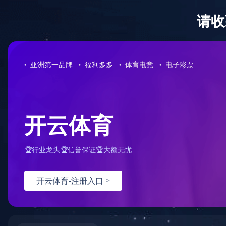
欢迎访问开云手机在线入口官网-开云(中国) 官方网站！全国统一服务电话：
开云手机在线入口官
您现在所在的位置：
-
开云手机在线入口官网-开云(中国)
开
最新动态
企业新闻
行业新闻
技术知识
企业新闻