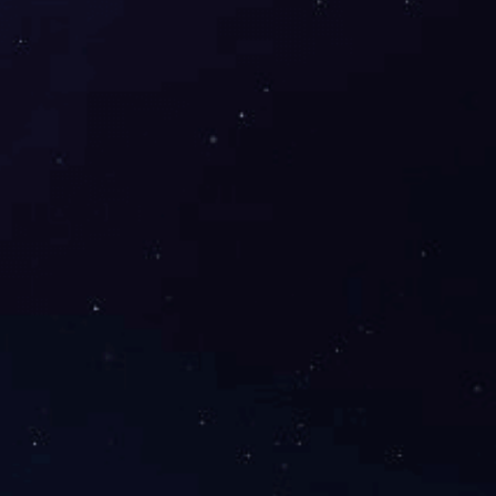
稳定土拌和站配置方案
国际合作项目
备发货
查看更多案例与方案>>
20-05-21
20-04-24
20-04-08
20-03-28
20-01-11
20-01-09