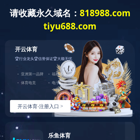
开云手机在线入口官网-开云(中国)
0371-64617315
开云手机在线入口官网
您现在所在的位置：
-
开云手机在线入口官网-开云(中国)
开云手机在线入口
-
官网
企业新闻
最新动态
企业新闻
行业新闻
技术知识
企业新闻
郑州建新机械生产的HZS240混凝土搅拌站成功下
线准备发货
文章来源：建新机械 发布时间：2023-03-13 13:48:35