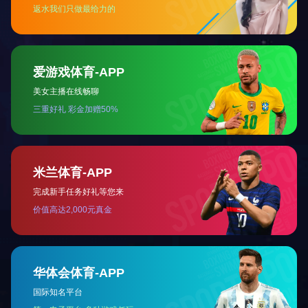
企业动态
值此辞旧迎新之际，谨向全体员工及家人致以最诚挚的
2026-02-09
节日问候与新春祝福！
两台JS1500强制式混凝土搅拌机装车发往秘鲁
2025-02-11
郑州建新机械恭祝大家新春快乐
2025-01-21
2024年上海宝马展在11月29日成功落下帷幕
2024-12-02
郑州建新机械正在上海宝马展参展
2024-11-26
建新机械欢迎您参加2024年上海宝马展
2024-10-11
相关新闻
适合在乡镇建设的小型混凝土搅拌站多少钱一套？
2020-05-21
投资一套HZS180混凝土搅拌站需要多少钱？
2020-04-24